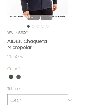
SKU: 7300291
AIDEN Chaqueta
Micropolar
Precio
25,50 €
Color
*
Tallas
*