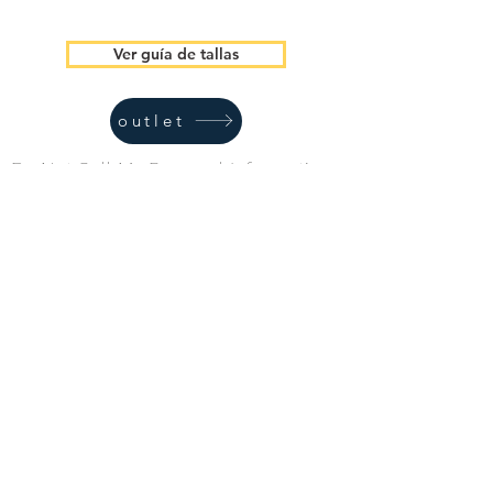
Ver guía de tallas
outlet
Do Not Sell My Personal Information
Trekking RBC
Formulario de suscripción
Acepto la política de privacidad.
Ver
Política de privacidad
Enviar
trekkingrbc@gmail.com