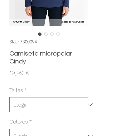
SKU: 7300094
Camiseta micropolar
Cindy
Precio
19,99 €
Tallas
*
Colores
*