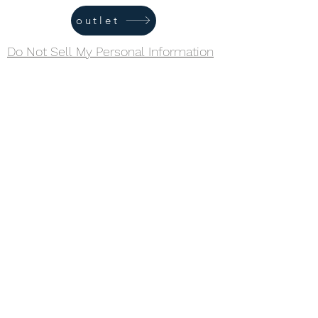
outlet
Do Not Sell My Personal Information
Trekking RBC
Formulario de suscripción
Acepto la política de privacidad.
Ver
Política de privacidad
Enviar
trekkingrbc@gmail.com
+34 649 622 393
Lleida, Catalunya, Espanya