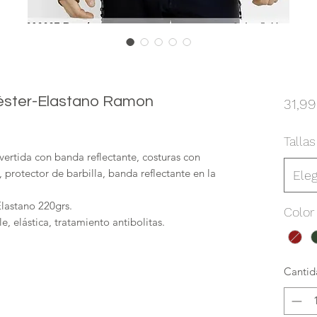
iéster-Elastano Ramon
31,99
Tallas
nvertida con banda reflectante, costuras con
 protector de barbilla, banda reflectante en la
Eleg
Elastano 220grs.
Color
, elástica, tratamiento antibolitas.
Cantid