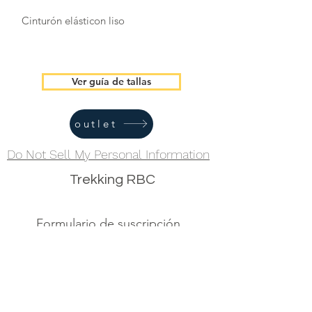
Cinturón elásticon liso
Ver guía de tallas
outlet
Do Not Sell My Personal Information
Trekking RBC
Formulario de suscripción
Acepto la política de privacidad.
Ver
Política de privacidad
Enviar