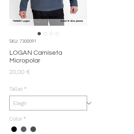
SKU: 7300091
LOGAN Camiseta
Micropolar
Precio
20,00 €
Tallas
*
Color
*