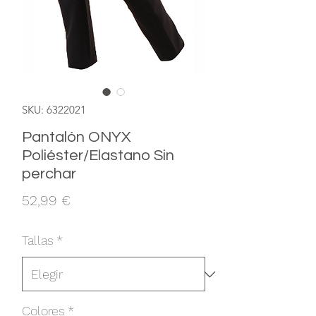
SKU: 6322021
Pantalón ONYX
Poliéster/Elastano Sin
perchar
Precio
52,99 €
Tallas
*
Colores
*