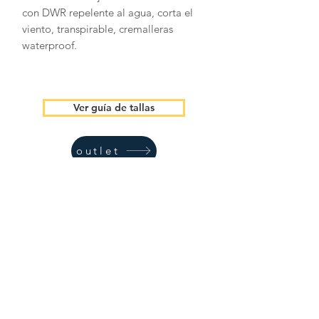
con DWR repelente al agua, corta el
viento, transpirable, cremalleras
waterproof.
Ver guía de tallas
outlet
Do Not Sell My Personal Information
Trekking RBC
Formulario de suscripción
Acepto la política de privacidad.
Ver