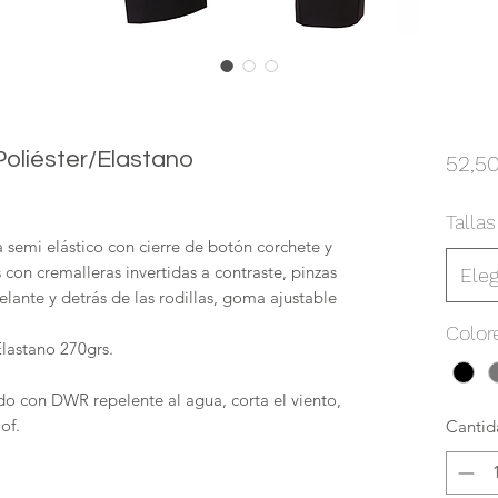
oliéster/Elastano
52,5
Tallas
ra semi elástico con cierre de botón corchete y
s con cremalleras invertidas a contraste, pinzas
Eleg
 delante y detrás de las rodillas, goma ajustable
Color
Elastano 270grs.
tado con DWR repelente al agua, corta el viento,
of.
Cantid