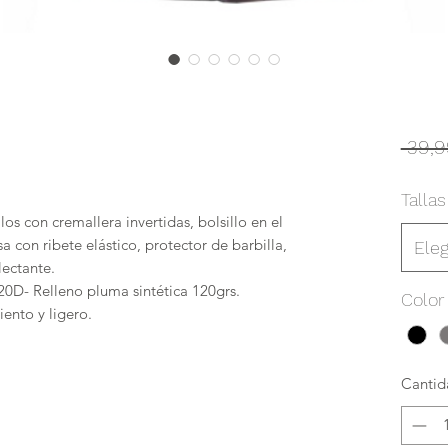
 39,9
Tallas
llos con cremallera invertidas, bolsillo en el
a con ribete elástico, protector de barbilla,
Eleg
lectante.
20D- Relleno pluma sintética 120grs.
Color
iento y ligero.
Cantid